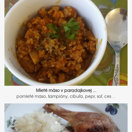
Mleté mäso v paradajkovej ...
pomleté mäso, šampióny, cibuľa, pepr, soľ, ces ...