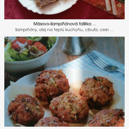
Mäsovo-šampiňónová fašírka ...
šampiňóny, olej na teplú kuchyňu, cibuľa, cesn ...