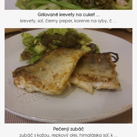
Grilované krevety na cuket ...
krevety, soľ, čierny peper, korenie na ryby, č ...
Pečený zubáč
zubáč s kožou, repkový olej, himalájska soľ, k ...