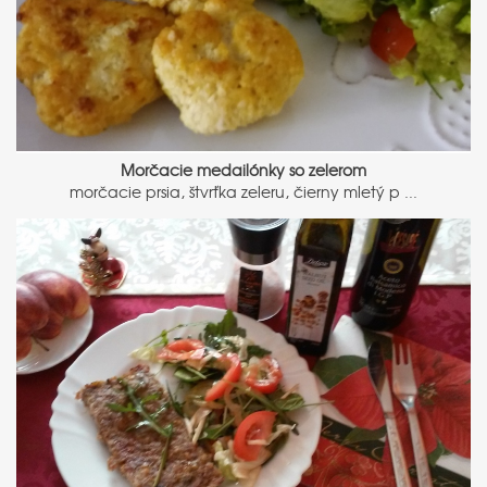
Morčacie medailónky so zelerom
morčacie prsia, štvrťka zeleru, čierny mletý p ...