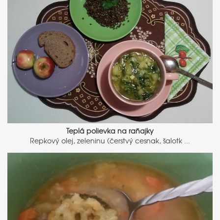
Teplá polievka na raňajky
Repkový olej, zeleninu (čerstvý cesnak, šalotk ...