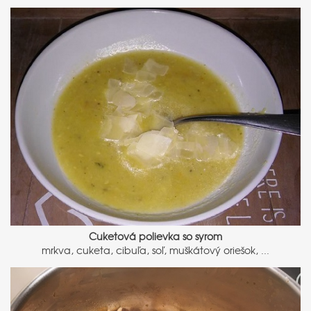
Cuketová polievka so syrom
mrkva, cuketa, cibuľa, soľ, muškátový oriešok, ...