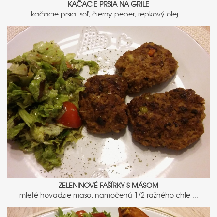
KAČACIE PRSIA NA GRILE
kačacie prsia, soľ, čierny peper, repkový olej ...
ZELENINOVÉ FAŠÍRKY S MÁSOM
mleté hovädzie mäso, namočenú 1/2 ražného chle ...