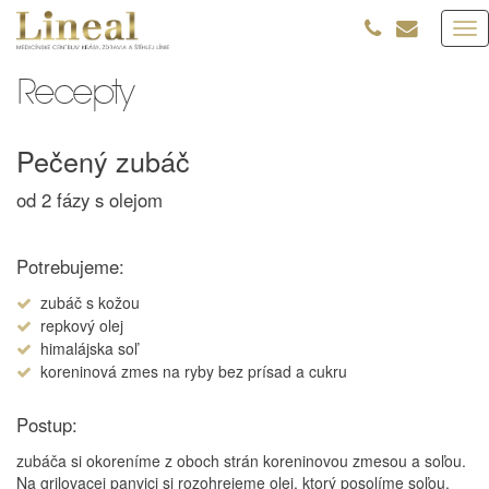
Tog
nav
Recepty
Pečený zubáč
od 2 fázy s olejom
Potrebujeme:
zubáč s kožou
repkový olej
himalájska soľ
koreninová zmes na ryby bez prísad a cukru
Postup:
zubáča si okoreníme z oboch strán koreninovou zmesou a soľou.
Na grilovacej panvici si rozohrejeme olej, ktorý posolíme soľou.