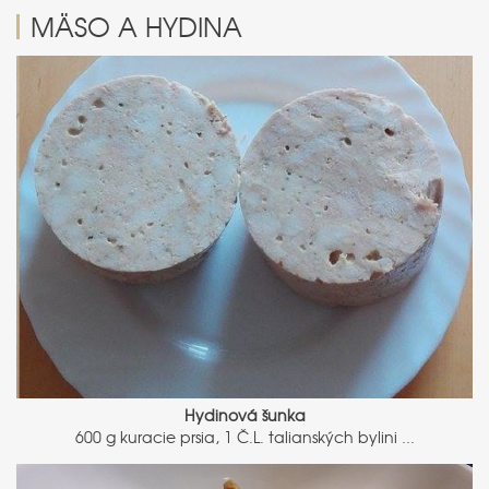
MÄSO A HYDINA
Hydinová šunka
600 g kuracie prsia, 1 Č.L. talianských bylini ...