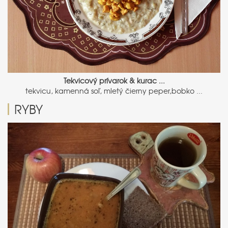
Tekvicový prívarok & kurac ...
tekvicu, kamenná soľ, mletý čierny peper,bobko ...
RYBY