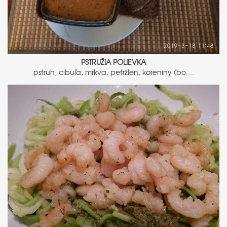
PSTRUŽIA POLIEVKA
pstruh, cibuľa, mrkva, petržlen, koreniny (bo ...