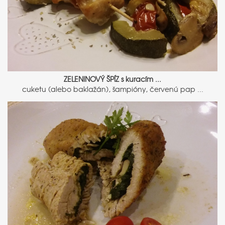
ZELENINOVÝ ŠPÍZ s kuracím ...
cuketu (alebo baklažán), šampióny, červenú pap ...