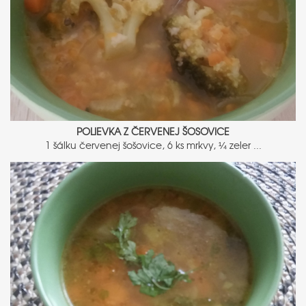
POLIEVKA Z ČERVENEJ ŠOSOVICE
1 šálku červenej šošovice, 6 ks mrkvy, ¼ zeler ...