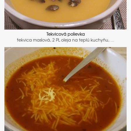
Tekvicová polievka
tekvica maslová, 2 PL oleja na teplú kuchyňu, ...