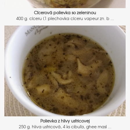
Cícerová polievka so zeleninou
400 g. cíceru (1 plechovka cíceru vapeur zn. b ...
Polievka z hlivy ustricovej
250 g. hliva ustricová, 4 ks cibuľa, ghee masl ...