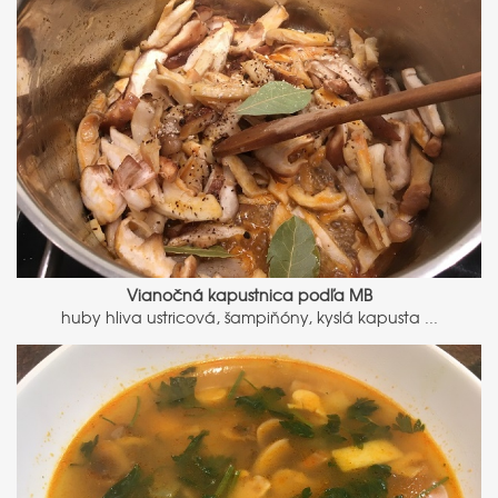
Vianočná kapustnica podľa MB
huby hliva ustricová, šampiňóny, kyslá kapusta ...