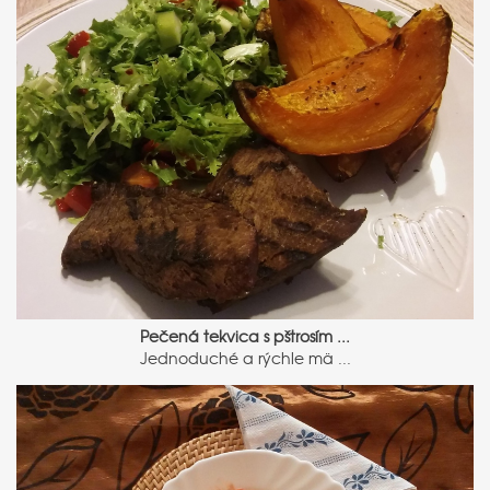
Pečená tekvica s pštrosím ...
Jednoduché a rýchle mä ...