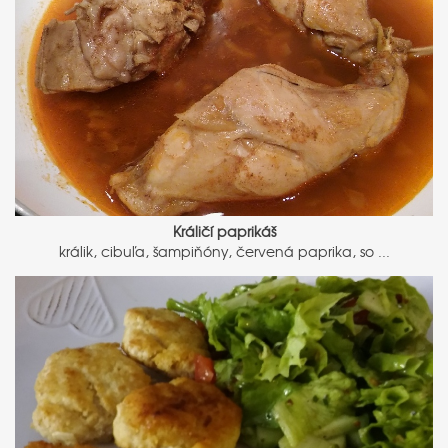
Králičí paprikáš
králik, cibuľa, šampiňóny, červená paprika, so ...