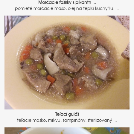
Morčacie fašírky s pikantn ...
pomleté morčacie mäso, olej na teplú kuchyňu, ...
Teľací guláš
teľacie mäsko, mrkvu, šampiňóny, sterilizovaný ...