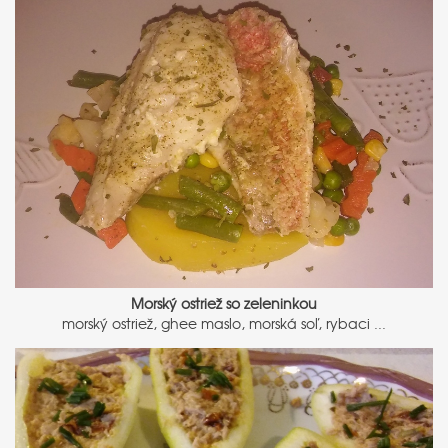
Morský ostriež so zeleninkou
morský ostriež, ghee maslo, morská soľ, rybaci ...