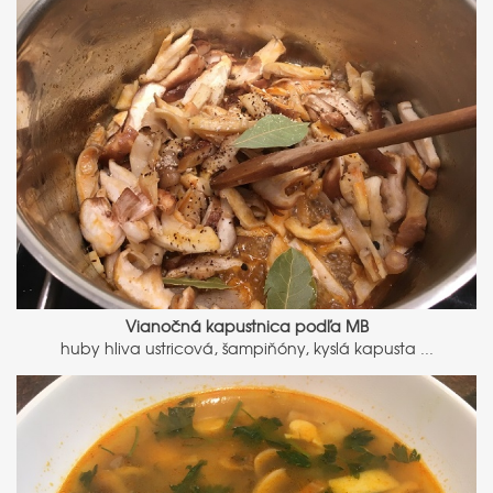
Vianočná kapustnica podľa MB
huby hliva ustricová, šampiňóny, kyslá kapusta ...