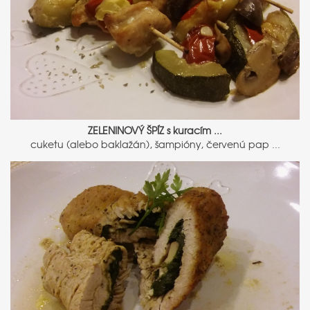
ZELENINOVÝ ŠPÍZ s kuracím ...
cuketu (alebo baklažán), šampióny, červenú pap ...