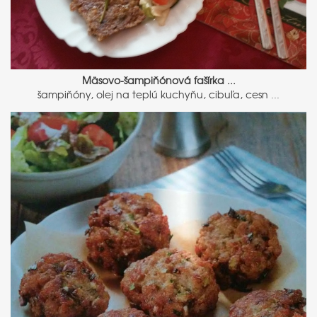
Mäsovo-šampiňónová fašírka ...
šampiňóny, olej na teplú kuchyňu, cibuľa, cesn ...