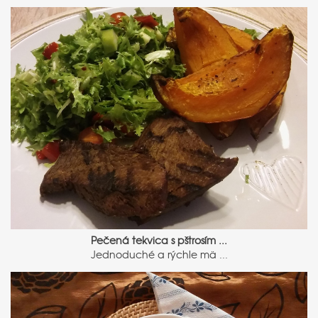
Pečená tekvica s pštrosím ...
Jednoduché a rýchle mä ...