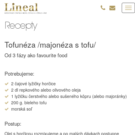
Tog
nav
Recepty
Tofunéza /majonéza s tofu/
Od 3 fázy ako favourite food
Potrebujeme:
2 čajové lyžičky horčice
2 dl repkového alebo olivového oleja
1 lyžičku čerstvého alebo sušeného kôpru (alebo majoránky)
200 g. bieleho tofu
morská soľ
Postup:
Olej s horčicou rozmixujeme a po malých dávkach postupne