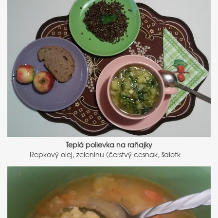
Teplá polievka na raňajky
Repkový olej, zeleninu (čerstvý cesnak, šalotk ...