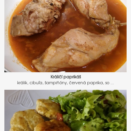
Králičí paprikáš
králik, cibuľa, šampiňóny, červená paprika, so ...