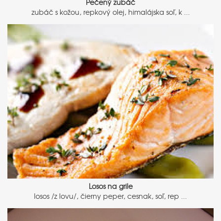
Pečený zubáč
zubáč s kožou, repkový olej, himalájska soľ, k ...
Losos na grile
losos /z lovu/, čierny peper, cesnak, soľ, rep ...