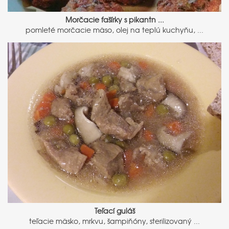
Morčacie fašírky s pikantn ...
pomleté morčacie mäso, olej na teplú kuchyňu, ...
Teľací guláš
teľacie mäsko, mrkvu, šampiňóny, sterilizovaný ...