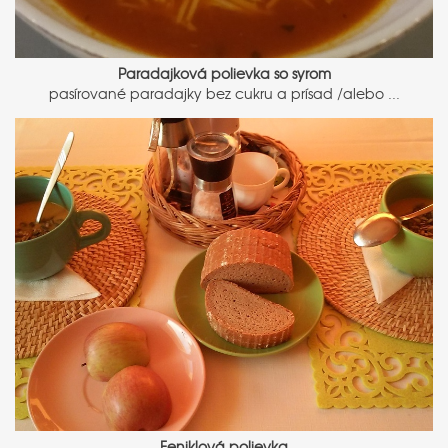
Paradajková polievka so syrom
pasírované paradajky bez cukru a prísad /alebo ...
Feniklová polievka