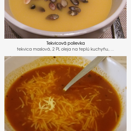
Tekvicová polievka
tekvica maslová, 2 PL oleja na teplú kuchyňu, ...