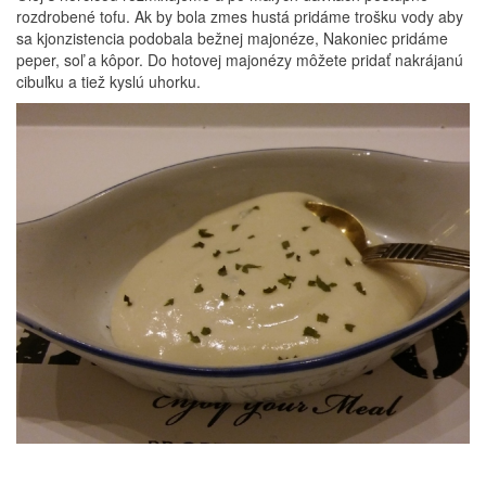
rozdrobené tofu. Ak by bola zmes hustá pridáme trošku vody aby
sa kjonzistencia podobala bežnej majonéze, Nakoniec pridáme
peper, soľ a kôpor. Do hotovej majonézy môžete pridať nakrájanú
cibuľku a tiež kyslú uhorku.