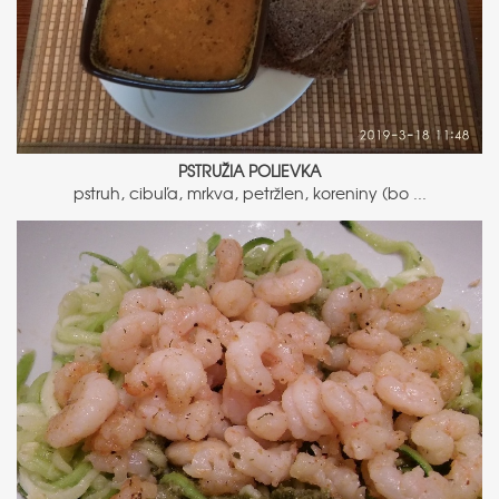
PSTRUŽIA POLIEVKA
pstruh, cibuľa, mrkva, petržlen, koreniny (bo ...