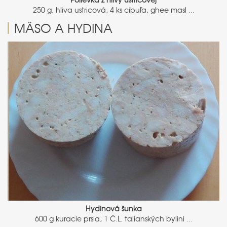
250 g. hliva ustricová, 4 ks cibuľa, ghee masl ...
MÄSO A HYDINA
Hydinová šunka
600 g kuracie prsia, 1 Č.L. talianských bylini ...