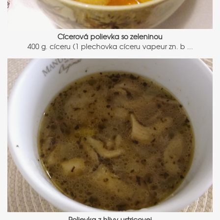
Cícerová polievka so zeleninou
400 g. cíceru (1 plechovka cíceru vapeur zn. b ...
Polievka z hlivy ustricovej