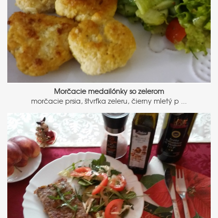
Morčacie medailónky so zelerom
morčacie prsia, štvrťka zeleru, čierny mletý p ...