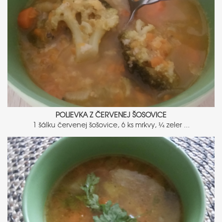
POLIEVKA Z ČERVENEJ ŠOSOVICE
1 šálku červenej šošovice, 6 ks mrkvy, ¼ zeler ...