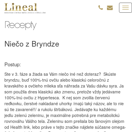
Tog
nav
Recepty
Niečo z Bryndze
Postup:
Ste v 3. fáze a žiada sa Vám niečo iné než doteraz? Skúste
bryndzu, buď 100%-tnú ovčiu alebo klasickú celoročnú z
kravského a ovčieho mlieka sťa náhrada za Vašu dávku syra. Ja
som použila dnes klasickú ako zmenu, pretože vždy jedávame
100%-tnú ovčiu z Hypertesca. K nej som zvolila červenú
reďkovku, čerstvé nakladané uhorky /majú taký názov, ale to nie
sú tie zavarené!!/ a rukolu štrbákovú. Jedávajte ku každému
jedlu zelenú zeleninu, je maximálne potrebná pre metabolickú
rovnováhu Vášho tela. Zeleninu som preliala bio ľanovým olejom
od Health link, lebo práve v tejto značke nájdete súčasne omega-