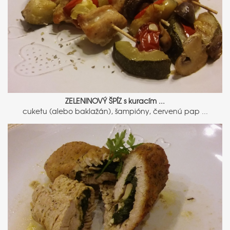
ZELENINOVÝ ŠPÍZ s kuracím ...
cuketu (alebo baklažán), šampióny, červenú pap ...