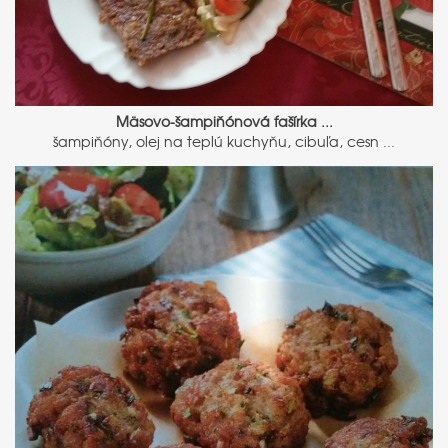
Mäsovo-šampiňónová fašírka ...
šampiňóny, olej na teplú kuchyňu, cibuľa, cesn ...