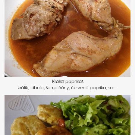
Králičí paprikáš
králik, cibuľa, šampiňóny, červená paprika, so ...