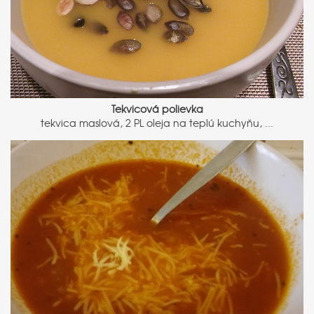
Tekvicová polievka
tekvica maslová, 2 PL oleja na teplú kuchyňu, ...