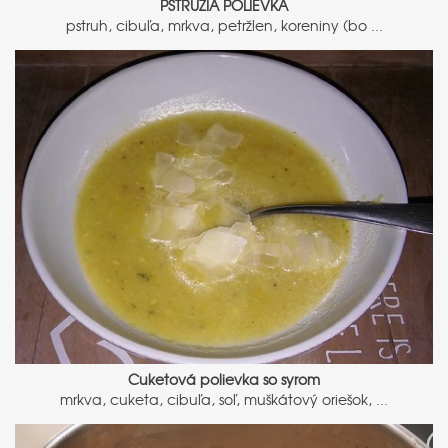
PSTRUŽIA POLIEVKA
pstruh, cibuľa, mrkva, petržlen, koreniny (bo ...
Cuketová polievka so syrom
mrkva, cuketa, cibuľa, soľ, muškátový oriešok, ...