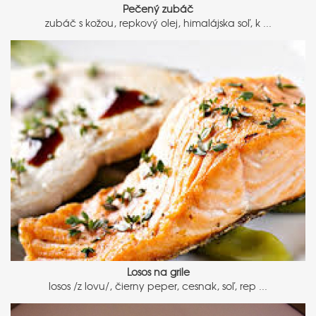
Pečený zubáč
zubáč s kožou, repkový olej, himalájska soľ, k ...
Losos na grile
losos /z lovu/, čierny peper, cesnak, soľ, rep ...