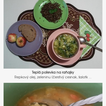
Teplá polievka na raňajky
Repkový olej, zeleninu (čerstvý cesnak, šalotk ...