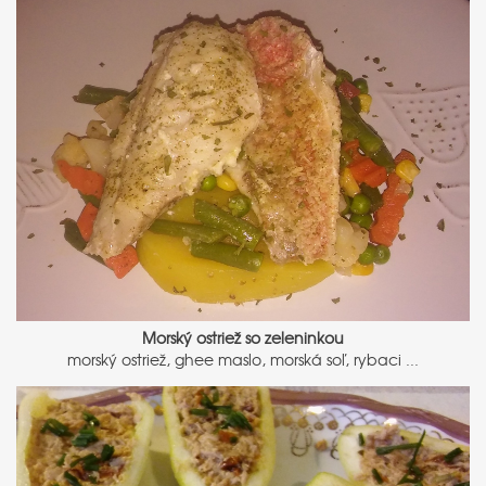
Morský ostriež so zeleninkou
morský ostriež, ghee maslo, morská soľ, rybaci ...