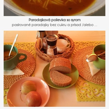
Paradajková polievka so syrom
pasírované paradajky bez cukru a prísad /alebo ...