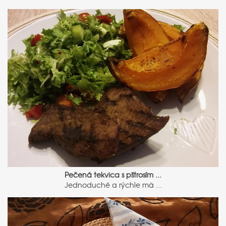
Pečená tekvica s pštrosím ...
Jednoduché a rýchle mä ...