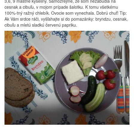
3,6, 9 mastné kyseliny. Samozrejme, že som nezabudla na
cesnak a cibuľu, v mojom prípade šalotku. K tomu všetkému
100%-tný ražný chlebík. Ovocie som vynechala. Dobrú chuť! Tip:
Ak Vám srdce ráči, vyšľahajte si do pomazánky: bryndzu, cesnak,
cibuľu a mletú sladkú červenú papriku.