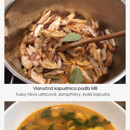
Vianočná kapustnica podľa MB
huby hliva ustricová, šampiňóny, kyslá kapusta ...