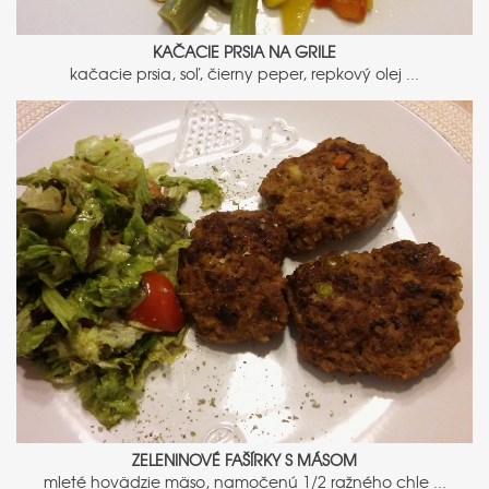
KAČACIE PRSIA NA GRILE
kačacie prsia, soľ, čierny peper, repkový olej ...
ZELENINOVÉ FAŠÍRKY S MÁSOM
mleté hovädzie mäso, namočenú 1/2 ražného chle ...