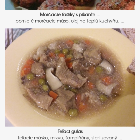
Morčacie fašírky s pikantn ...
pomleté morčacie mäso, olej na teplú kuchyňu, ...
Teľací guláš
teľacie mäsko, mrkvu, šampiňóny, sterilizovaný ...