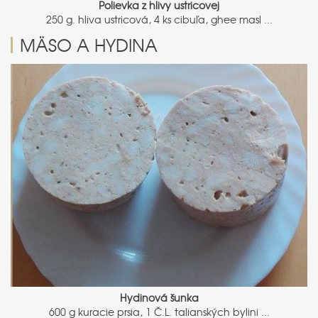
Polievka z hlivy ustricovej
250 g. hliva ustricová, 4 ks cibuľa, ghee masl ...
MÄSO A HYDINA
Hydinová šunka
600 g kuracie prsia, 1 Č.L. talianských bylini ...