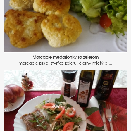
Morčacie medailónky so zelerom
morčacie prsia, štvrťka zeleru, čierny mletý p ...