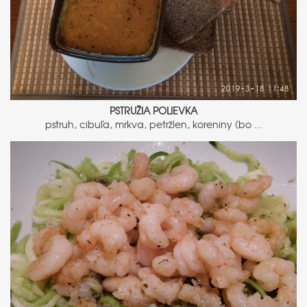
PSTRUŽIA POLIEVKA
pstruh, cibuľa, mrkva, petržlen, koreniny (bo ...