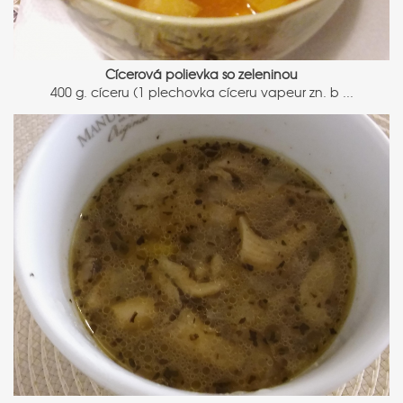
Cícerová polievka so zeleninou
400 g. cíceru (1 plechovka cíceru vapeur zn. b ...