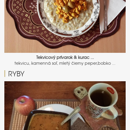
Tekvicový prívarok & kurac ...
tekvicu, kamenná soľ, mletý čierny peper,bobko ...
RYBY