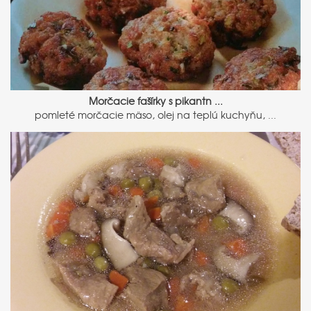
Morčacie fašírky s pikantn ...
pomleté morčacie mäso, olej na teplú kuchyňu, ...