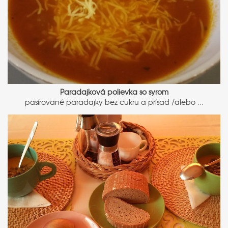
Paradajková polievka so syrom
pasírované paradajky bez cukru a prísad /alebo ...