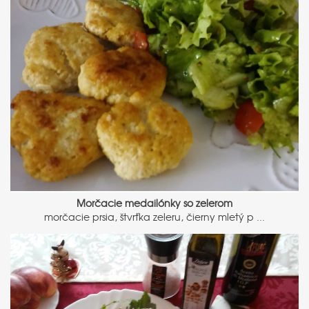
Morčacie medailónky so zelerom
morčacie prsia, štvrťka zeleru, čierny mletý p ...