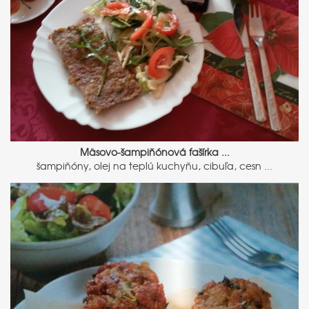
Mäsovo-šampiňónová fašírka ...
šampiňóny, olej na teplú kuchyňu, cibuľa, cesn ...