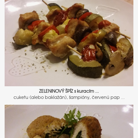
ZELENINOVÝ ŠPÍZ s kuracím ...
cuketu (alebo baklažán), šampióny, červenú pap ...