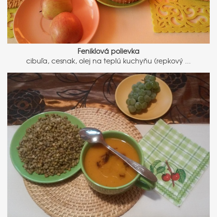
Feniklová polievka
cibuľa, cesnak, olej na teplú kuchyňu (repkový ...