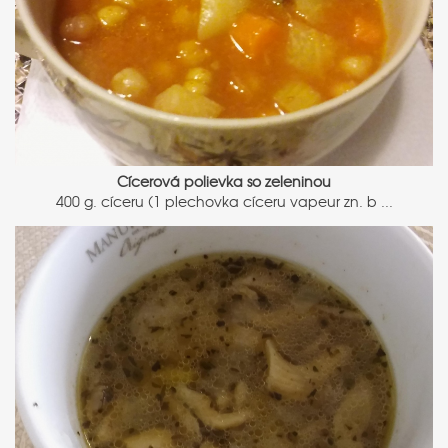
Cícerová polievka so zeleninou
400 g. cíceru (1 plechovka cíceru vapeur zn. b ...