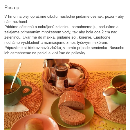
Postup:
V hrnci na oleji opražíme cibuľu, následne pridáme cesnak, pozor - aby
nám nezhorel.
Pridáme očistenú a nakrájanú zeleninu, osmahneme ju, podusíme a
zalejeme primeraným množstvom vody, tak aby bola cca 2 cm nad
zeleninou. Uvaríme do mäkka, pridáme soľ, korenie. Čiastočne
necháme vychladnúť a rozmixujeme zmes tyčovým mixérom.
Pripravíme si bielkovinovú zložku, v tomto prípade semienka. Nasucho
ich osmahneme na panici a vložíme do polievky.