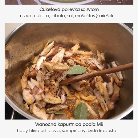
Cuketová polievka so syrom
mrkva, cuketa, cibuľa, soľ, muškátový oriešok, ...
Vianočná kapustnica podľa MB
huby hliva ustricová, šampiňóny, kyslá kapusta ...