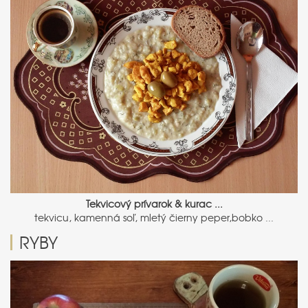
Tekvicový prívarok & kurac ...
tekvicu, kamenná soľ, mletý čierny peper,bobko ...
RYBY