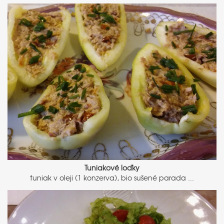
Tuniakové loďky
tuniak v oleji (1 konzerva), bio sušené parada ...