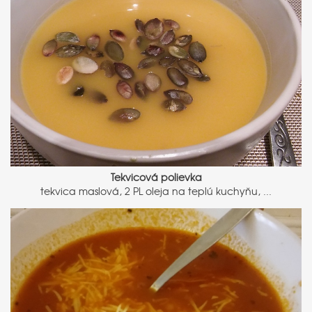
Tekvicová polievka
tekvica maslová, 2 PL oleja na teplú kuchyňu, ...