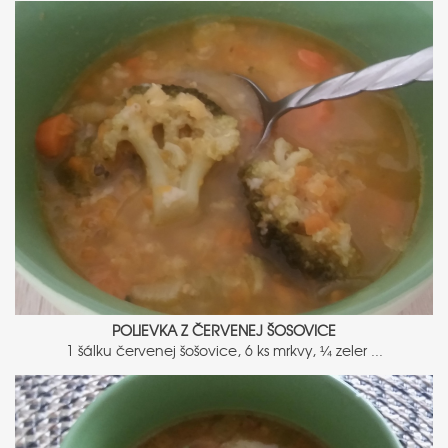
POLIEVKA Z ČERVENEJ ŠOSOVICE
1 šálku červenej šošovice, 6 ks mrkvy, ¼ zeler ...