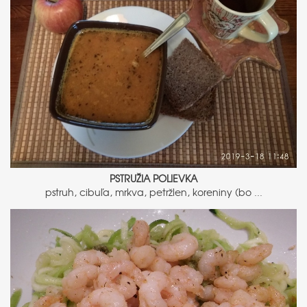
PSTRUŽIA POLIEVKA
pstruh, cibuľa, mrkva, petržlen, koreniny (bo ...