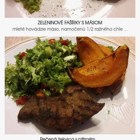
ZELENINOVÉ FAŠÍRKY S MÁSOM
mleté hovädzie mäso, namočenú 1/2 ražného chle ...
Pečená tekvica s pštrosím ...