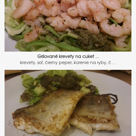
Grilované krevety na cuket ...
krevety, soľ, čierny peper, korenie na ryby, č ...