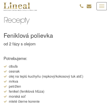
Tog
nav
Recepty
Feniklová polievka
od 2 fázy s olejom
Potrebujeme:
cibuľa
cesnak
olej na teplú kuchyňu (repkový/kokosový tuk atď.)
mrkva
petržlen
fenikel (feniklová hľúza)
morská soľ
mleté čierne korenie