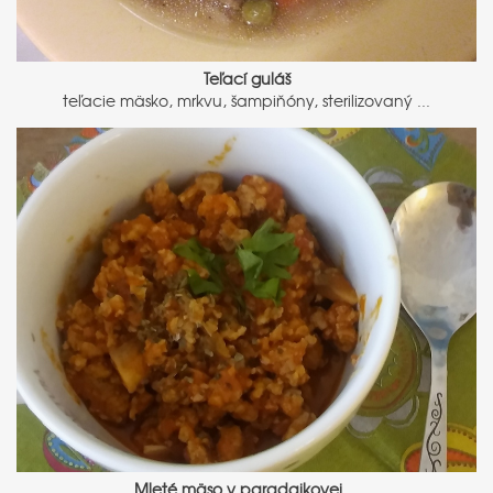
Teľací guláš
teľacie mäsko, mrkvu, šampiňóny, sterilizovaný ...
Mleté mäso v paradajkovej ...