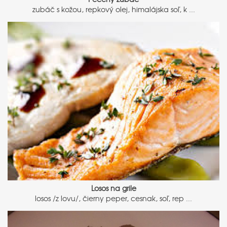
zubáč s kožou, repkový olej, himalájska soľ, k ...
Losos na grile
losos /z lovu/, čierny peper, cesnak, soľ, rep ...