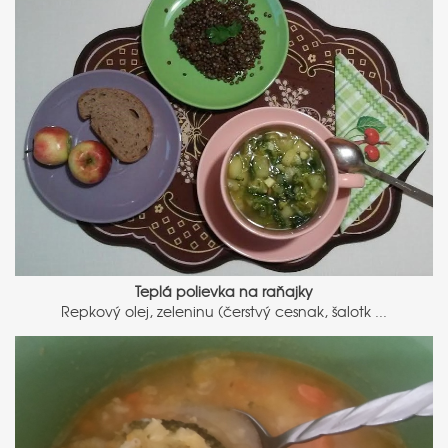
Teplá polievka na raňajky
Repkový olej, zeleninu (čerstvý cesnak, šalotk ...