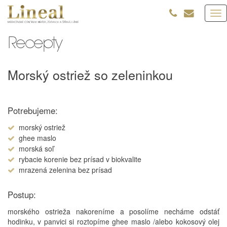
Tog
nav
Recepty
Morský ostriež so zeleninkou
Potrebujeme:
morský ostriež
ghee maslo
morská soľ
rybacie korenie bez prísad v biokvalite
mrazená zelenina bez prísad
Postup:
morského ostrieža nakoreníme a posolíme necháme odstáť
hodinku, v panvici si roztopíme ghee maslo /alebo kokosový olej