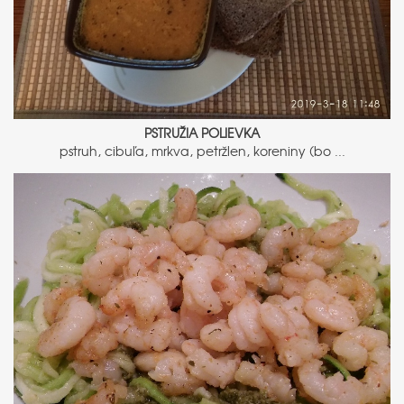
PSTRUŽIA POLIEVKA
pstruh, cibuľa, mrkva, petržlen, koreniny (bo ...