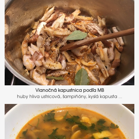
Vianočná kapustnica podľa MB
huby hliva ustricová, šampiňóny, kyslá kapusta ...