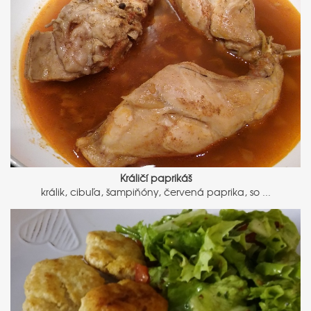
Králičí paprikáš
králik, cibuľa, šampiňóny, červená paprika, so ...