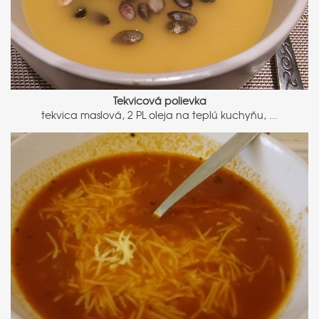
Tekvicová polievka
tekvica maslová, 2 PL oleja na teplú kuchyňu, ...