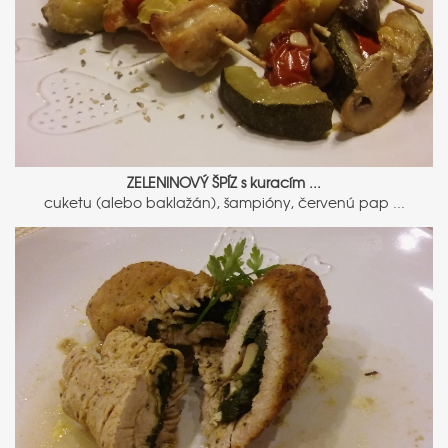
ZELENINOVÝ ŠPÍZ s kuracím ...
cuketu (alebo baklažán), šampióny, červenú pap ...