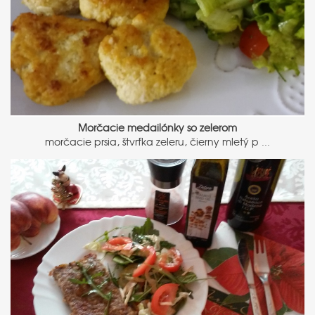
Morčacie medailónky so zelerom
morčacie prsia, štvrťka zeleru, čierny mletý p ...