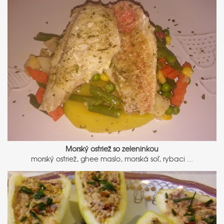
Morský ostriež so zeleninkou
morský ostriež, ghee maslo, morská soľ, rybaci ...