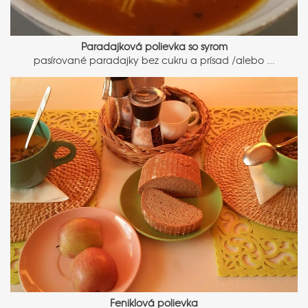
Paradajková polievka so syrom
pasírované paradajky bez cukru a prísad /alebo ...
Feniklová polievka