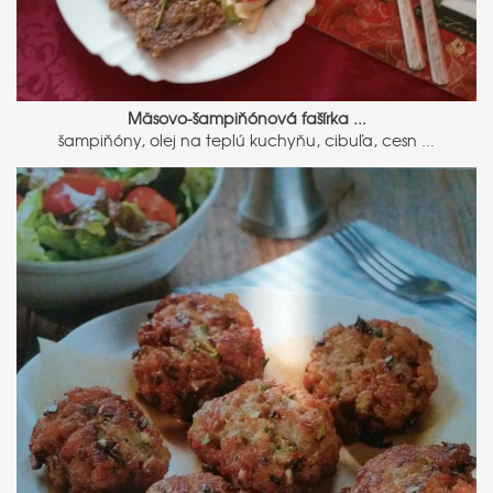
Mäsovo-šampiňónová fašírka ...
šampiňóny, olej na teplú kuchyňu, cibuľa, cesn ...