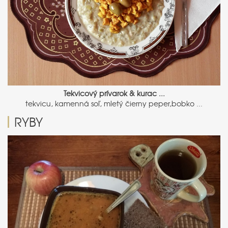
Tekvicový prívarok & kurac ...
tekvicu, kamenná soľ, mletý čierny peper,bobko ...
RYBY