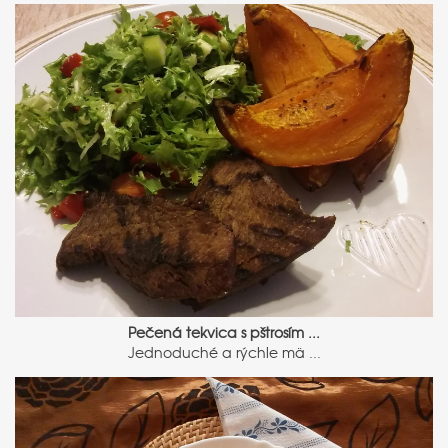
Pečená tekvica s pštrosím ...
Jednoduché a rýchle mä ...