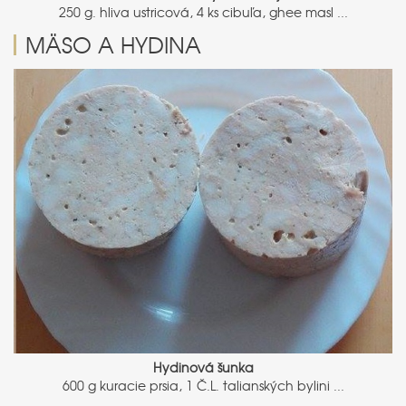
250 g. hliva ustricová, 4 ks cibuľa, ghee masl ...
MÄSO A HYDINA
Hydinová šunka
600 g kuracie prsia, 1 Č.L. talianských bylini ...