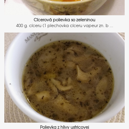
Cícerová polievka so zeleninou
400 g. cíceru (1 plechovka cíceru vapeur zn. b ...
Polievka z hlivy ustricovej