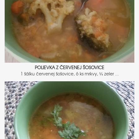
POLIEVKA Z ČERVENEJ ŠOSOVICE
1 šálku červenej šošovice, 6 ks mrkvy, ¼ zeler ...