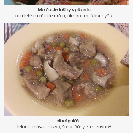
Morčacie fašírky s pikantn ...
pomleté morčacie mäso, olej na teplú kuchyňu, ...
Teľací guláš
teľacie mäsko, mrkvu, šampiňóny, sterilizovaný ...