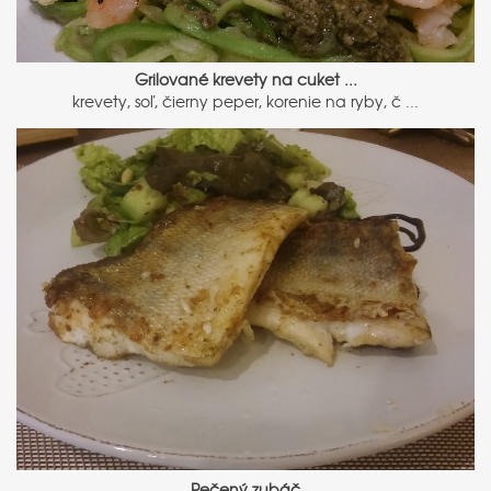
Grilované krevety na cuket ...
krevety, soľ, čierny peper, korenie na ryby, č ...
Pečený zubáč