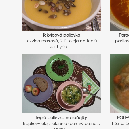
Tekvicová polievka
Para
tekvica maslová, 2 PL oleja na teplú
pasíro
kuchyňu, ...
Teplá polievka na raňajky
POLIE
Repkový olej, zeleninu (čerstvý cesnak,
1 šálku č
šalotk ...