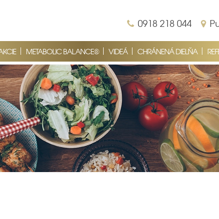
0918 218 044
Pu
AKCIE
METABOLIC BALANCE®
VIDEÁ
CHRÁNENÁ DIELŇA
REF