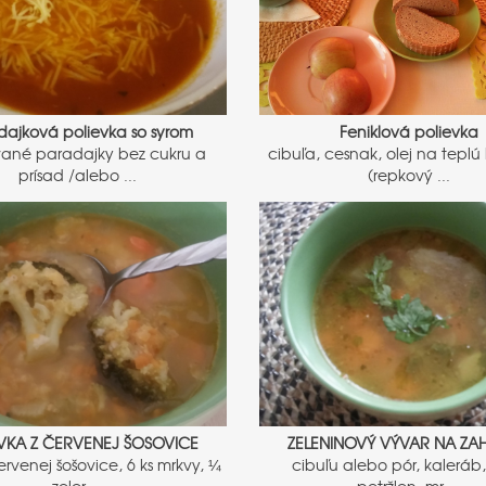
dajková polievka so syrom
Feniklová polievka
vané paradajky bez cukru a
cibuľa, cesnak, olej na tepl
prísad /alebo ...
(repkový ...
VKA Z ČERVENEJ ŠOSOVICE
ZELENINOVÝ VÝVAR NA ZAH
ervenej šošovice, 6 ks mrkvy, ¼
cibuľu alebo pór, kaleráb, 
zeler ...
petržlen, mr ...