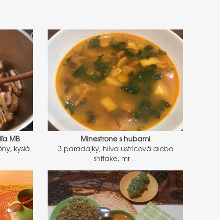
dľa MB
Minestrone s hubami
ny, kyslá
3 paradajky, hliva ustricová alebo
shitake, mr ...