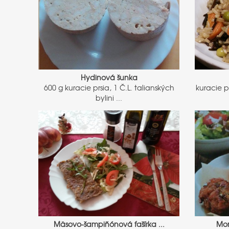
Hydinová šunka
600 g kuracie prsia, 1 Č.L. talianských
kuracie p
bylini ...
Mäsovo-šampiňónová fašírka ...
Mor