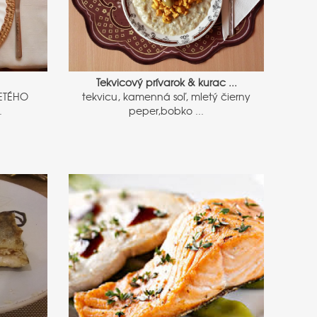
Tekvicový prívarok & kurac ...
ETÉHO
tekvicu, kamenná soľ, mletý čierny
.
peper,bobko ...