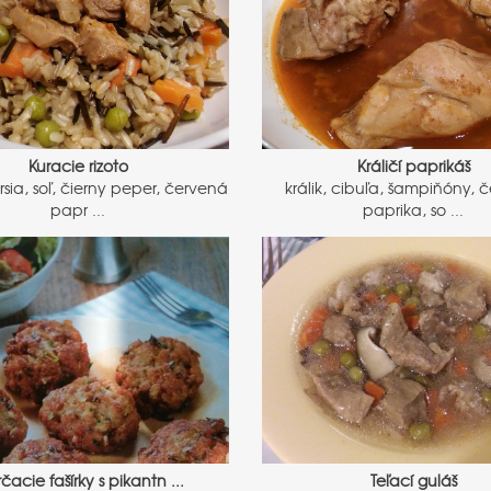
Kuracie rizoto
Králičí paprikáš
rsia, soľ, čierny peper, červená
králik, cibuľa, šampiňóny, 
papr ...
paprika, so ...
čacie fašírky s pikantn ...
Teľací guláš