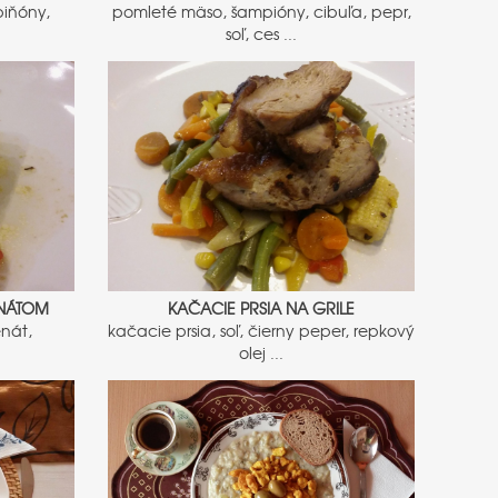
piňóny,
pomleté mäso, šampióny, cibuľa, pepr,
soľ, ces ...
ENÁTOM
KAČACIE PRSIA NA GRILE
enát,
kačacie prsia, soľ, čierny peper, repkový
olej ...