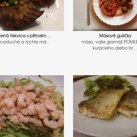
ená tekvica s pštrosím ...
Mäsové guličky
noduché a rýchle mä ...
mäso, vaša gramáž POML
kuracieho alebo br ..