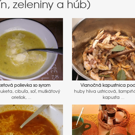
n, zeleniny a húb)
etová polievka so syrom
Vianočná kapustnica po
uketa, cibuľa, soľ, muškátový
huby hliva ustricová, šampiňó
oriešok, ...
kapusta ...