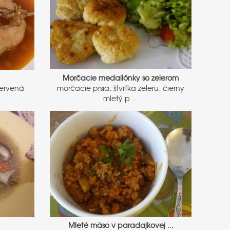
Morčacie medailónky so zelerom
červená
morčacie prsia, štvrťka zeleru, čierny
mletý p ...
Mleté mäso v paradajkovej ...