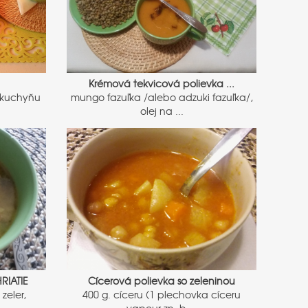
Krémová tekvicová polievka ...
ú kuchyňu
mungo fazuľka /alebo adzuki fazuľka/,
olej na ...
RIATIE
Cícerová polievka so zeleninou
zeler,
400 g. cíceru (1 plechovka cíceru
vapeur zn. b ...