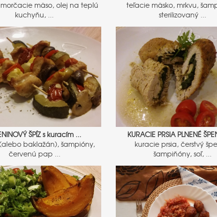
morčacie mäso, olej na teplú
teľacie mäsko, mrkvu, šam
kuchyňu, ...
sterilizovaný ...
ENINOVÝ ŠPÍZ s kuracím ...
KURACIE PRSIA PLNENÉ ŠP
(alebo baklažán), šampióny,
kuracie prsia, čerstvý šp
červenú pap ...
šampiňóny, soľ, ...