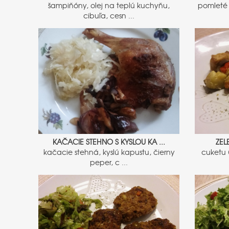
šampiňóny, olej na teplú kuchyňu,
pomleté 
cibuľa, cesn ...
KAČACIE STEHNO S KYSLOU KA ...
ZEL
kačacie stehná, kyslú kapustu, čierny
cuketu 
peper, c ...