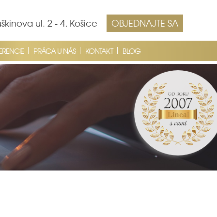
škinova ul. 2 - 4, Košice
OBJEDNAJTE SA
ERENCIE
PRÁCA U NÁS
KONTAKT
BLOG