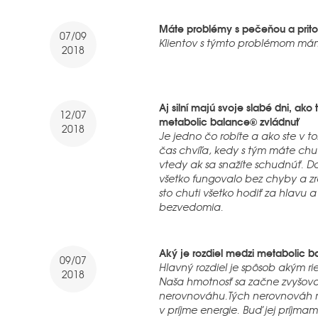
Máte problémy s pečeňou a pritom
07/09
Klientov s týmto problémom mám
2018
Aj silní majú svoje slabé dni, ak
12/07
metabolic balance® zvládnuť
2018
Je jedno čo robíte a ako ste v t
čas chvíľa, kedy s tým máte chuť
vtedy ak sa snažíte schudnúť. Dot
všetko fungovalo bez chyby a zr
sto chuti všetko hodiť za hlavu 
bezvedomia.
Aký je rozdiel medzi metabolic b
09/07
Hlavný rozdiel je spôsob akým ri
2018
Naša hmotnosť sa začne zvyšovať
nerovnováhu.Tých nerovnováh 
v príjme energie. Buď jej príjma