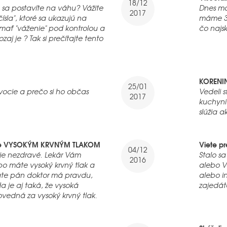
18/12
 sa postavíte na váhu? Vážite
Dnes mám
2017
ísla", ktoré sa ukazujú na
máme 3 
mať "váženie" pod kontrolou a
čo najs
zaj je ? Tak si prečítajte tento
KORENIN
25/01
ovocie a prečo si ho občas
Vedeli s
2017
kuchyni
slúžia a
to je VYSOKÝM KRVNÝM TLAKOM
Viete p
04/12
 je nezdravé. Lekár Vám
Stalo sa
2016
ebo máte vysoký krvný tlak a
alebo Vá
state pán doktor má pravdu,
alebo i
a je aj taká, že vysoká
zajedát
ovedná za vysoký krvný tlak.