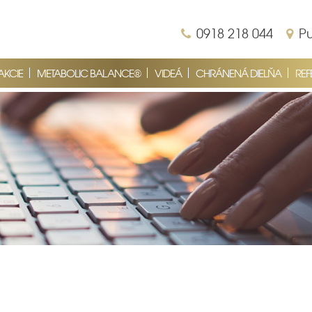
0918 218 044
Pu
AKCIE
METABOLIC BALANCE®
VIDEÁ
CHRÁNENÁ DIELŇA
REF