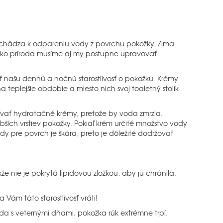
ochádza k odpareniu vody z povrchu pokožky. Zima
k ako príroda musíme aj my postupne upravovať
aviť našu dennú a nočnú starostlivosť o pokožku. Krémy
na teplejšie obdobie a miesto nich svoj toaletný stolík
žívať hydratačné krémy, pretože by voda zmrzla.
ších vrstiev pokožky. Pokiaľ krém určité množstvo vody
y pre povrch je škára, preto je dôležité dodržovať
e nie je pokrytá lipidovou zložkou, aby ju chránila.
Vám táto starostlivosť vráti!
da s veternými dňami, pokožka rúk extrémne trpí.