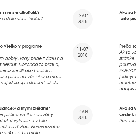
 nie ste alkoholik?
Ako sa 
12/07
teste p
e stále viac. Prečo?
2018
o to všetko v programe
Prečo s
11/07
Ak sa vá
2018
om dobrý, vždy príde z času na
stránke,
 tresnúť. Dokonca to platí aj
používa
eraz ste išli ako hodinky,
ROVNOV
azu príde na vás kríza a máte
jediným
a najesť sa „po starom“ až do
hmotnos
nadpisu
alance® a inými diétami?
Ako sa v
14/04
ceste k
eši príčinu vzniku nadváhy.
2018
 ak si vytvoríme v tele
Partner
môže byť viac. Nerovnováha
me veľa, alebo málo.