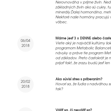
Nerovnováha v príjme živín. Ne
základných živín ako sú cukry, tu
minerály.Ďalej hormonálna, me
Niektoré naše hormóny pracujú v
vôbec.
Máme jesť 3 x DENNE alebo časte
06/04
Viete aký je najväčší kultúrny šok
2018
programom Metabolic Balance®? 
návyky a práve tie program Me
od základov. Preto častokrát je 
prijať fakt, že zrazu budú jesť len
Ako súvisí stres s priberaním?
20/02
Hovorí sa, že ľudia s nadváhou sú
2018
tak?
Vážiť sa, či nevážiť sa?