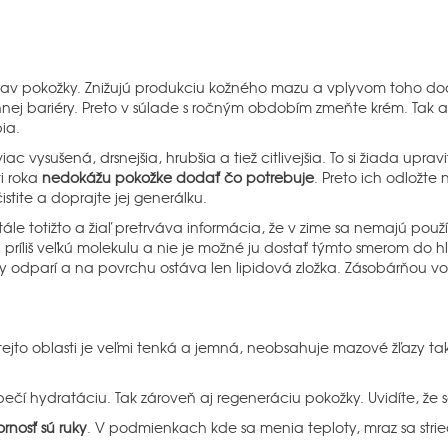
 stav pokožky. Znižujú produkciu kožného mazu a vplyvom toho d
annej bariéry. Preto v súlade s ročným obdobím zmeňte krém. Ta
ia.
iac vysušená, drsnejšia, hrubšia a tiež citlivejšia. To si žiada upr
ti roka
nedokážu pokožke dodať čo potrebuje
. Preto ich odložte 
stite a doprajte jej generálku.
ále totižto a žiaľ pretrváva informácia, že v zime sa nemajú pou
íliš veľkú molekulu a nie je možné ju dostať týmto smerom do hlb
 odparí a na povrchu ostáva len lipidová zložka. Zásobárňou vod
ejto oblasti je veľmi tenká a jemná, neobsahuje mazové žľazy takž
í hydratáciu. Tak zároveň aj regeneráciu pokožky. Uvidíte, že sa 
ornosť sú ruky
. V podmienkach kde sa menia teploty, mraz sa strie