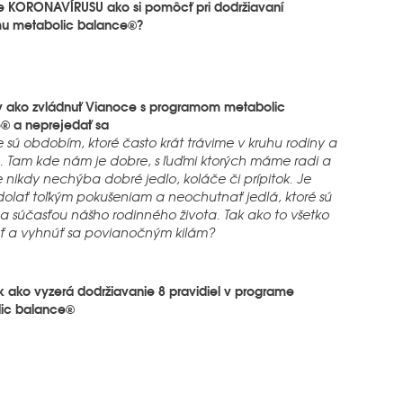
 KORONAVÍRUSU ako si pomôcť pri dodržiavaní
u metabolic balance®?
ov ako zvládnuť Vianoce s programom metabolic
® a neprejedať sa
 sú obdobím, ktoré často krát trávime v kruhu rodiny a
h. Tam kde nám je dobre, s ľuďmi ktorých máme radi a
 nikdy nechýba dobré jedlo, koláče či prípitok. Je
dolať toľkým pokušeniam a neochutnať jedlá, ktoré sú
a súčasťou nášho rodinného života. Tak ako to všetko
ť a vyhnúť sa povianočným kilám?
k ako vyzerá dodržiavanie 8 pravidiel v programe
ic balance®