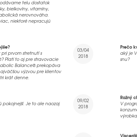
dodávame telu dostatok
ky, bielkovíny, vitamíny,
tabolická nerovnováha.
iac, niektoré nepracujú
jšie?
Prečo k
03/04
 pri prvom stretnutí s
aký je 
2018
Platí to aj pre stravovacie
snu?
tabolic Balance® prekopáva
najväčšou výzvou pre klientov
 tri krát denne.
Ražný c
09/02
 pokojnejší. Je to ale naozaj
V prog
2018
konzumá
výrobka
Viscerá