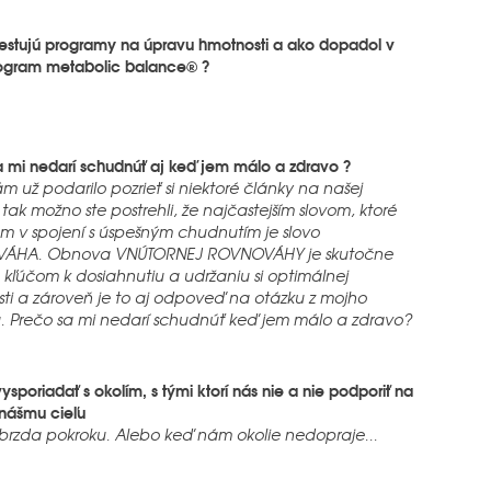
testujú programy na úpravu hmotnosti a ako dopadol v
rogram metabolic balance® ?
a mi nedarí schudnúť aj keď jem málo a zdravo ?
m už podarilo pozrieť si niektoré články na našej
 tak možno ste postrehli, že najčastejším slovom, ktoré
m v spojení s úspešným chudnutím je slovo
ÁHA. Obnova VNÚTORNEJ ROVNOVÁHY je skutočne
 kľúčom k dosiahnutiu a udržaniu si optimálnej
ti a zároveň je to aj odpoveď na otázku z mojho
. Prečo sa mi nedarí schudnúť keď jem málo a zdravo?
ysporiadať s okolím, s tými ktorí nás nie a nie podporiť na
 nášmu cieľu
 brzda pokroku. Alebo keď nám okolie nedopraje...