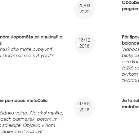
Obdobie
25/03
program
2020
 nám dopomôže pri chudnutí aj
Pár tip
18/12
®
balance
2018
nizmu? ako môže ovplyvniť
Vianoce
a ktorým sa skôr vyhýbať?
blízkyc
tam kde
ťažké o
zvykom 
zvládnu
ze pomocou metabolic
Je to šo
07/09
metabol
2018
ánku voľno. Ale ak si myslíte,
ašich partneriek, potom im
o zdieľajte. Objavia v ňom
šialenstvo“ zastaviť.