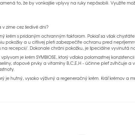
znamená to, že by vonkajšie vplyvy na ruky nepôsobili. Využite mož
 v zime cez šedivé dni?
ý krém s pridaným ochranným faktorom. Pokiaľ sa však chystáte
iu pokožky a u citlivej pleti zabezpečíte ochranu pred nepríjem
na recepcii/. Dokonale chráni pokožku, je špeciálne vyvinutá na
yvom je krém SYMBIOSE, ktorý vďaka polomastnej konzistencii v
ny, stopové prvky a vitamíny B,C,E,H - účinne pleť zvlhčuje a v
stnoty.
ý je hutný, vysoko výživný a regeneračný krém. Kráľ krémov a mn