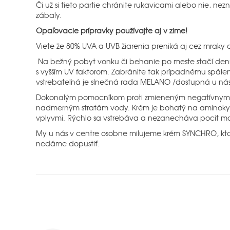
Či už si tieto partie chránite rukavicami alebo nie, ne
zábaly.
Opaľovacie prípravky používajte aj v zime!
Viete že 80% UVA a UVB žiarenia preniká aj cez mraky a
Na bežný pobyt vonku či behanie po meste stačí denn
s vyšším UV faktorom. Zabránite tak prípadnému spálen
vstrebateľná je slnečná rada MELANO /dostupná u nás 
Dokonalým pomocníkom proti zmieneným negatívnym vpl
nadmerným stratám vody. Krém je bohatý na aminokyseli
vplyvmi. Rýchlo sa vstrebáva a nezanecháva pocit ma
My u nás v centre osobne milujeme krém SYNCHRO, ktor
nedáme dopustiť.