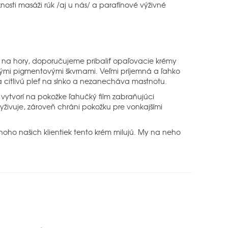
nosti masáži rúk /aj u nás/ a parafínové výživné
 na hory, doporučujeme pribaliť opaľovacie krémy
nými pigmentovými škvrnami. Veľmi príjemná a ľahko
 citlivú pleť na slnko a nezanecháva mastnotu.
ytvorí na pokožke ľahučký film zabraňujúci
yživuje, zároveň chráni pokožku pre vonkajšími
oho našich klientiek tento krém milujú. My na neho