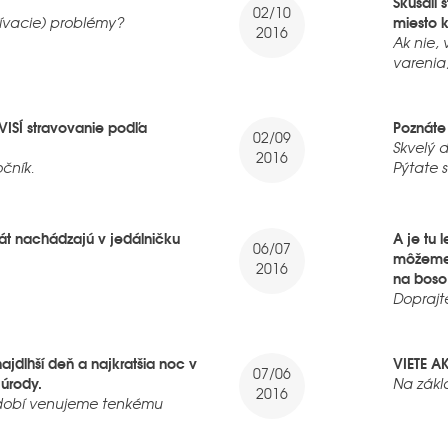
Skúšali 
02/10
miesto k
ívacie) problémy?
2016
Ak nie,
varenia
ISÍ stravovanie podľa
Poznát
02/09
Skvelý 
2016
očník.
Pýtate 
t nachádzajú v jedálničku
A je tu 
06/07
môžeme 
2016
na boso
Doprajte
najdlhší deň a najkratšia noc v
VIETE A
07/06
 úrody.
Na zákl
2016
bdobí venujeme tenkému