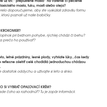
ste už tzv.“ prepustené maslo“ na varenie či pečenie
lasického masla, tuku, masti alebo oleja?
 vrelo doporučujeme, aby ste vyskúšali zdravšiu formu
, ktorú poznali už naše babičky.
e KROKOMER?
doplnok pri bežnom pohybe, rýchlej chôdzi či behu?
sa prečo ho používať?
leto, letné prázdniny, lesné plody, vyhriate lúky...čas kedy
reflexne ošetriť celé chodidlá jednoduchou chôdzou
.
 dostatok oddychu a užívajte si leto a slnko.
KO SI VYBRAŤ OPAĽOVACÍ KRÉM?
ade čoho sa rozhodnúť? Tu je zopár informácii.