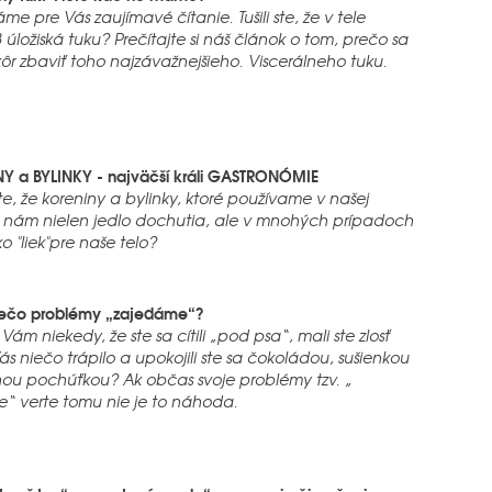
e pre Vás zaujímavé čítanie. Tušili ste, že v tele
úložiská tuku? Prečítajte si náš článok o tom, prečo sa
kôr zbaviť toho najzávažnejšieho. Viscerálneho tuku.
Y a BYLINKY - najväčší králi GASTRONÓMIE
te, že koreniny a bylinky, ktoré používame v našej
 nám nielen jedlo dochutia, ale v mnohých prípadoch
ko "liek"pre naše telo?
rečo problémy „zajedáme“?
 Vám niekedy, že ste sa cítili „pod psa“, mali ste zlosť
s niečo trápilo a upokojili ste sa čokoládou, sušienkou
nou pochúťkou? Ak občas svoje problémy tzv. „
e“ verte tomu nie je to náhoda.