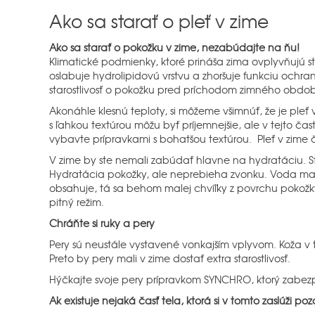
Ako sa starať o pleť v zime
Ako sa starať o pokožku v zime, nezabúdajte na ňu!
Klimatické podmienky, ktoré prináša zima ovplyvňujú
oslabuje hydrolipidovú vrstvu a zhoršuje funkciu ochr
starostlivosť o pokožku pred príchodom zimného obdob
Akonáhle klesnú teploty, si môžeme všimnúť, že je pleť v
s ľahkou textúrou môžu byť príjemnejšie, ale v tejto čas
vybavte prípravkami s bohatšou textúrou. Pleť v zime či
V zime by ste nemali zabúdať hlavne na hydratáciu. St
Hydratácia pokožky, ale neprebieha zvonku. Voda ma pr
obsahuje, tá sa behom malej chvíľky z povrchu pokožky
pitný režim.
Chráňte si ruky a pery
Pery sú neustále vystavené vonkajším vplyvom. Koža v t
Preto by pery mali v zime dostať extra starostlivosť.
Hýčkajte svoje pery prípravkom SYNCHRO, ktorý zabezpeč
Ak existuje nejaká časť tela, ktorá si v tomto zaslúži poz