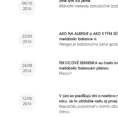
Sme tým čo jeme
09/10
Mávate niekedy žalúdočné (zaž
2016
AKO NA ALERGIE a AKO S TÝM SÚV
23/09
metabolic balance ®.
2016
Alergia je každoročný jarný spol
TEKVICOVÉ SEMIENKA sa často krá
24/08
metabolic balance® plánov.
2016
Prečo?
V júni sa predĺžujú dni a nastáva 
12/06
roku. Je to obdobie rastu aj prvej
2016
Najväčšiu pozornosť v tomto o
črevu.