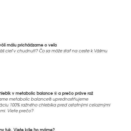
vôli málu prichádzame o veľa
Váš cieľ v chudnutí? Čo sa môže stať na ceste k Vášmu
hlebík v metabolic balance ® a prečo práve raž
rame metabolic balance® uprednostňujeme
ciu 100% ražného chlebíka pred ostatnými celozrnými
mi. Viete prečo?
lny tuk. Viete kde ho máme?