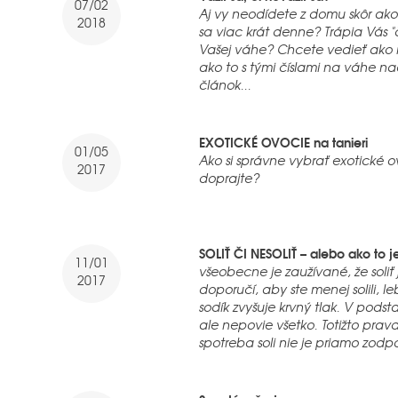
07/02
Aj vy neodídete z domu skôr ako
2018
sa viac krát denne? Trápia Vás "č
Vašej váhe? Chcete vedieť ako 
ako to s tými číslami na váhe nao
článok...
EXOTICKÉ OVOCIE na tanieri
01/05
Ako si správne vybrať exotické 
2017
doprajte?
SOLIŤ ČI NESOLIŤ – alebo ako 
11/01
všeobecne je zaužívané, že soliť
2017
doporučí, aby ste menej solili, l
sodík zvyšuje krvný tlak. V pod
ale nepovie všetko. Totižto pravd
spotreba soli nie je priamo zodp