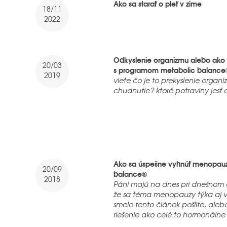
Ako sa starať o pleť v zime
18/11
2022
Odkyslenie organizmu alebo ako
20/03
s programom metabolic balance
2019
viete čo je to prekyslenie orga
chudnutie? ktoré potraviny jesť 
Ako sa úspešne vyhnúť menopau
20/09
balance®
2018
Páni majú na dnes pri dnešnom čl
že sa téma menopauzy týka aj v
smelo tento článok pošlite, aleb
riešenie ako celé to hormonálne „