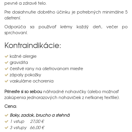
pevné a zdravé telo.
Pre dosiahnutie dobrého účinku je potrebných minimálne 5
ošetrení.
Odporúča sa používať krémy každý deň, večer po
sprchovaní.
Kontraindikácie:
kožné alergie
gravidita
čerstvé rany na ošetrovanom mieste
zápaly pokožky
vaskulárne ochorenia
Prineste si so sebou
náhradné nohavičky (alebo možnosť
zakúpenia jednorazových nohavičiek z netkanej textílie).
Cena:
Boky, zadok, brucho a stehná
1 vstup 27,00 €
3 vstupy 66,00 €