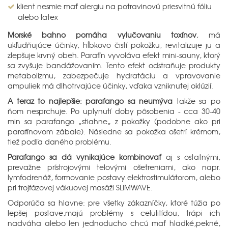
klient nesmie mať alergiu na potravinovú priesvitnú fóliu
alebo latex
Morské bahno pomáha vylučovaniu toxínov
, má
ukľudňujúce účinky, hĺbkovo čistí pokožku, revitalizuje ju a
zlepšuje krvný obeh. Parafín vyvoláva efekt mini-sauny, ktorý
sa zvyšuje bandážovaním. Tento efekt odstraňuje produkty
metabolizmu, zabezpečuje hydratáciu a vpravovanie
ampuliek má dlhotrvajúce účinky, vďaka vzniknutej oklúzií.
A teraz to najlepšie: parafango sa neumýva
takže sa po
ňom nesprchuje. Po uplynutí doby pôsobenia - cca 30-40
min sa parafango „stiahne„ z pokožky (podobne ako pri
parafínovom zábale). Následne sa pokožka ošetrí krémom,
tiež podľa daného problému.
Parafango sa dá vynikajúce kombinovať
aj s ostatnými,
prevažne prístrojovými telovými ošetreniami, ako napr.
lymfodrenáž, formovanie postavy elektrostimulátorom, alebo
pri trojfázovej vákuovej masáži SLIMWAVE.
Odporúča sa hlavne: pre všetky zákazníčky, ktoré túžia po
lepšej postave,majú problémy s celulitídou, trápi ich
nadváha alebo len jednoducho chcú mať hladké,pekné,