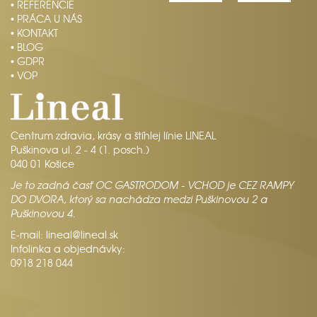
• REFERENCIE
• PRÁCA U NÁS
• KONTAKT
• BLOG
• GDPR
• VOP
Centrum zdravia, krásy a štíhlej línie LINEAL
Puškinova ul. 2 - 4 (1. posch.)
040 01 Košice
Je to zadná časť OC GASTRODOM - VCHOD je CEZ RAMPY
DO DVORA, ktorý sa nachádza medzi Puškinovou 2 a
Puškinovou 4.
E-mail:
lineal@lineal.sk
Infolinka a objednávky:
0918 218 044