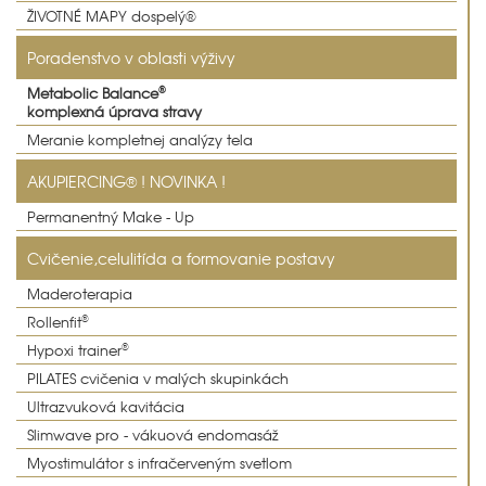
ŽIVOTNÉ MAPY dospelý®
Poradenstvo v oblasti výživy
®
Metabolic Balance
komplexná úprava stravy
Meranie kompletnej analýzy tela
AKUPIERCING® ! NOVINKA !
Permanentný Make - Up
Cvičenie,celulitída a formovanie postavy
Maderoterapia
®
Rollenfit
®
Hypoxi trainer
PILATES cvičenia v malých skupinkách
Ultrazvuková kavitácia
Slimwave pro - vákuová endomasáž
Myostimulátor s infračerveným svetlom