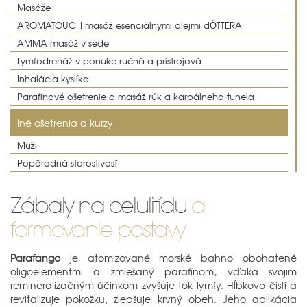
Masáže
AROMATOUCH masáž esenciálnymi olejmi dÕTTERA
AMMA masáž v sede
Lymfodrenáž v ponuke ručná a prístrojová
Inhalácia kyslíka
Parafínové ošetrenie a masáž rúk a karpálneho tunela
Iné ošetrenia a kurzy
Muži
Popôrodná starostivosť
Zábaly na celulitídu
a
formovanie postavy
Parafango
je atomizované morské bahno obohatené
oligoelementmi a zmiešaný parafínom, vďaka svojim
remineralizačným účinkom zvyšuje tok lymfy. Hĺbkovo čistí a
revitalizuje pokožku, zlepšuje krvný obeh. Jeho aplikácia