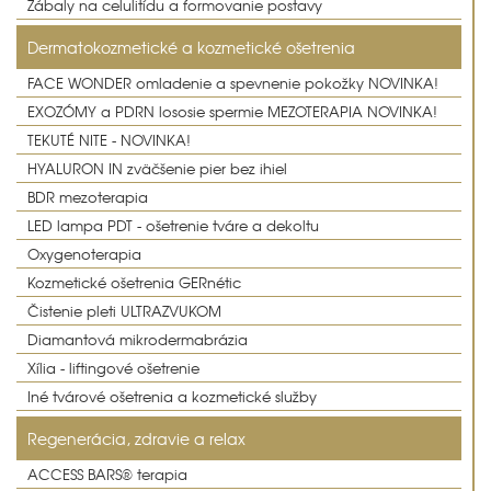
Zábaly na celulitídu a formovanie postavy
Dermatokozmetické a kozmetické ošetrenia
FACE WONDER omladenie a spevnenie pokožky NOVINKA!
EXOZÓMY a PDRN lososie spermie MEZOTERAPIA NOVINKA!
TEKUTÉ NITE - NOVINKA!
HYALURON IN zväčšenie pier bez ihiel
BDR mezoterapia
LED lampa PDT - ošetrenie tváre a dekoltu
Oxygenoterapia
Kozmetické ošetrenia GERnétic
Čistenie pleti ULTRAZVUKOM
Diamantová mikrodermabrázia
Xília - liftingové ošetrenie
Iné tvárové ošetrenia a kozmetické služby
Regenerácia, zdravie a relax
ACCESS BARS® terapia