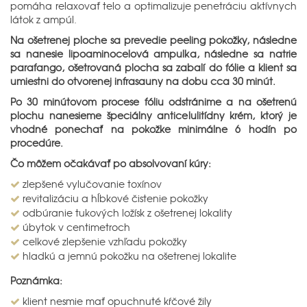
pomáha relaxovať telo a optimalizuje penetráciu aktívnych
látok z ampúl.
Na ošetrenej ploche sa prevedie peeling pokožky, následne
sa nanesie lipoaminocelová ampulka, následne sa natrie
parafango, ošetrovaná plocha sa zabalí do fólie a klient sa
umiestni do otvorenej infrasauny na dobu cca 30 minút.
Po 30 minútovom procese fóliu odstránime a na ošetrenú
plochu nanesieme špeciálny anticelulitídny krém, ktorý je
vhodné ponechať na pokožke minimálne 6 hodín po
procedúre.
Čo môžem očakávať po absolvovaní kúry:
zlepšené vylučovanie toxínov
revitalizáciu a hĺbkové čistenie pokožky
odbúranie tukových ložísk z ošetrenej lokality
úbytok v centimetroch
celkové zlepšenie vzhľadu pokožky
hladkú a jemnú pokožku na ošetrenej lokalite
Poznámka:
klient nesmie mať opuchnuté kŕčové žily