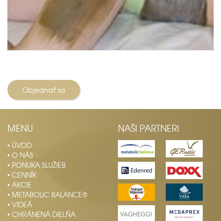
Objednať sa
MENU
NAŠI PARTNERI
• ÚVOD
• O NÁS
• PONUKA SLUŽIEB
• CENNÍK
• AKCIE
• METABOLIC BALANCE®
• VIDEÁ
• CHRÁNENÁ DIELŇA