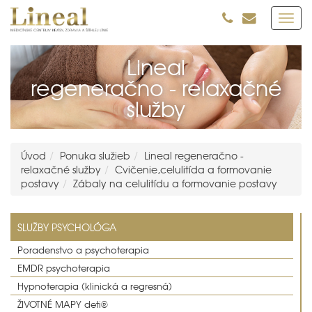
Toggl
navig
Lineal
regeneračno - relaxačné
služby
Úvod
Ponuka služieb
Lineal regeneračno -
relaxačné služby
Cvičenie,celulitída a formovanie
postavy
Zábaly na celulitídu a formovanie postavy
SLUŽBY PSYCHOLÓGA
Poradenstvo a psychoterapia
EMDR psychoterapia
Hypnoterapia (klinická a regresná)
ŽIVOTNÉ MAPY deti®