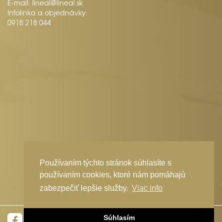
E-mail:
lineal@lineal.sk
Infolinka a objednávky:
0918 218 044
Používaním týchto stránok súhlasíte s
používaním cookies, ktoré nám pomáhajú
zabezpečiť lepšie služby.
Viac info
webdesign
|
webex.sk
Súhlasím