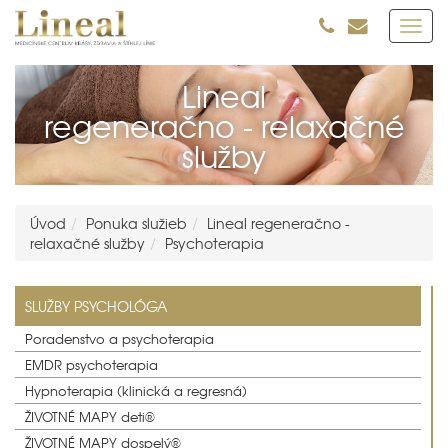
Toggl
navig
Lineal
regeneračno - relaxačné
služby
Úvod
Ponuka služieb
Lineal regeneračno -
relaxačné služby
Psychoterapia
SLUŽBY PSYCHOLÓGA
Poradenstvo a psychoterapia
EMDR psychoterapia
Hypnoterapia (klinická a regresná)
ŽIVOTNÉ MAPY deti®
ŽIVOTNÉ MAPY dospelý®