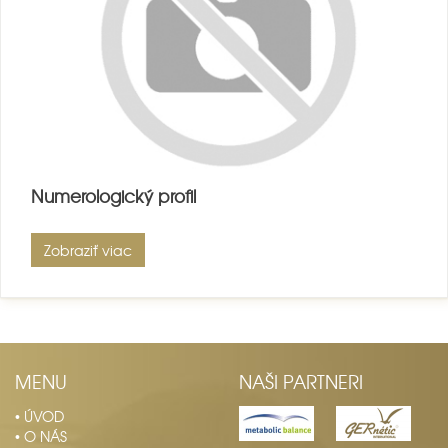
Numerologický profil
Zobraziť viac
MENU
NAŠI PARTNERI
• ÚVOD
• O NÁS