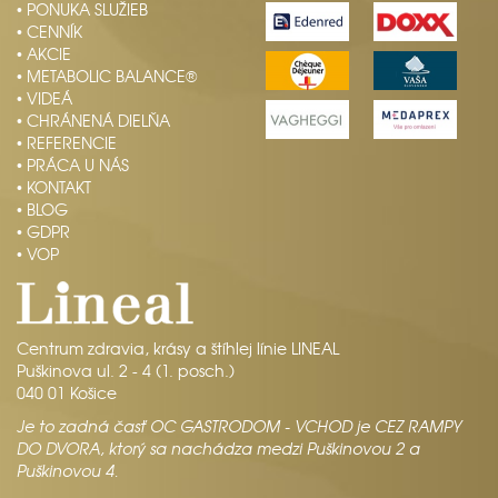
• PONUKA SLUŽIEB
• CENNÍK
• AKCIE
• METABOLIC BALANCE®
• VIDEÁ
• CHRÁNENÁ DIELŇA
• REFERENCIE
• PRÁCA U NÁS
• KONTAKT
• BLOG
• GDPR
• VOP
Centrum zdravia, krásy a štíhlej línie LINEAL
Puškinova ul. 2 - 4 (1. posch.)
040 01 Košice
Je to zadná časť OC GASTRODOM - VCHOD je CEZ RAMPY
DO DVORA, ktorý sa nachádza medzi Puškinovou 2 a
Puškinovou 4.