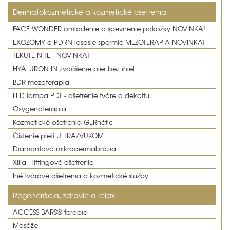
Dermatokozmetické a kozmetické ošetrenia
FACE WONDER omladenie a spevnenie pokožky NOVINKA!
EXOZÓMY a PDRN lososie spermie MEZOTERAPIA NOVINKA!
TEKUTÉ NITE - NOVINKA!
HYALURON IN zväčšenie pier bez ihiel
BDR mezoterapia
LED lampa PDT - ošetrenie tváre a dekoltu
Oxygenoterapia
Kozmetické ošetrenia GERnétic
Čistenie pleti ULTRAZVUKOM
Diamantová mikrodermabrázia
Xília - liftingové ošetrenie
Iné tvárové ošetrenia a kozmetické služby
Regenerácia, zdravie a relax
ACCESS BARS® terapia
Masáže