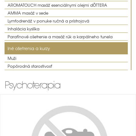
AROMATOUCH masáž esenciálnymi olejmi dÕTTERA
AMMA masáž v sede
Lymfodrenáž v ponuke ručná a prístrojová
Inhalácia kyslíka
Parafínové ošetrenie a masáž rúk a karpálneho tunela
Iné ošetrenia a kurzy
Muži
Popôrodná starostivosť
Psychoterapia