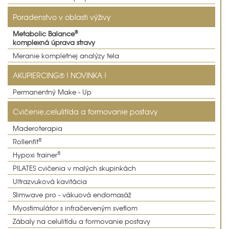
Poradenstvo v oblasti výživy
®
Metabolic Balance
komplexná úprava stravy
Meranie kompletnej analýzy tela
AKUPIERCING® ! NOVINKA !
Permanentný Make - Up
Cvičenie,celulitída a formovanie postavy
Maderoterapia
®
Rollenfit
®
Hypoxi trainer
PILATES cvičenia v malých skupinkách
Ultrazvuková kavitácia
Slimwave pro - vákuová endomasáž
Myostimulátor s infračerveným svetlom
Zábaly na celulitídu a formovanie postavy