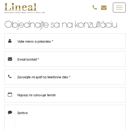
Toggl
navig
Objednajte sa na konzultáciu
Vaše meno a priezvisko
*
E-mail kontakt
*
Zavolajte mi späť na telefónne číslo
*
Najviac mi vyhovuje termín
Správa