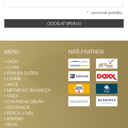
*
- povinné položky
ODOSLAŤ SPRÁVU
MENU
NAŠI PARTNERI
• ÚVOD
• O NÁS
• PONUKA SLUŽIEB
• CENNÍK
• AKCIE
• METABOLIC BALANCE®
• VIDEÁ
• CHRÁNENÁ DIELŇA
• REFERENCIE
• PRÁCA U NÁS
• KONTAKT
• BLOG